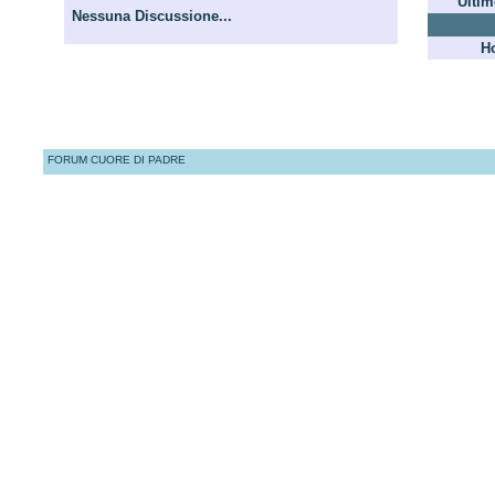
Ultim
Nessuna Discussione...
H
FORUM CUORE DI PADRE