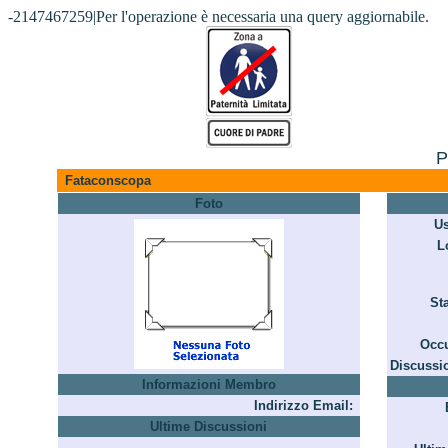
-2147467259|Per l'operazione è necessaria una query aggiornabile.
P
Fataconscopa
Foto
U
L
Sta
Occ
Discussio
Informazioni Membro
Indirizzo Email:
Ultime Discussioni