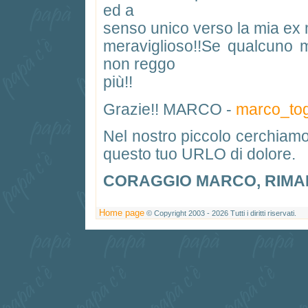
ed a
senso unico verso la mia ex
meraviglioso!!Se qualcuno mi
non reggo
più!!
Grazie!! MARCO -
marco_tog
Nel nostro piccolo cerchiamo 
questo tuo URLO di dolore.
CORAGGIO MARCO, RIMANI 
Home page
© Copyright 2003 - 2026 Tutti i diritti riservati.