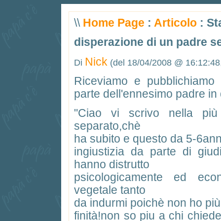
\\
Home Page
:
Articolo
: S
disperazione di un padre s
Nick
Di
(del 18/04/2008 @ 16:12:48
Riceviamo e pubblichiamo u
parte dell'ennesimo padre in d
"Ciao vi scrivo nella pi
separato,chè
ha subito e questo da 5-6ann
ingiustizia da parte di giu
hanno distrutto
psicologicamente ed eco
vegetale tanto
da indurmi poichè non ho più 
finità!non so piu a chi chied