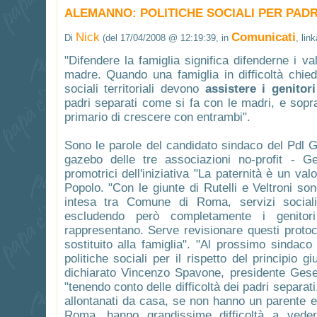
ALEMANNO: POLITICHE SOCIALI PER PADR
Nick
Comunicati
Di
(del 17/04/2008 @ 12:19:39, in
, lin
"Difendere la famiglia significa difenderne i val
madre. Quando una famiglia in difficoltà chied
sociali territoriali devono
assistere i genitor
padri separati come si fa con le madri, e soprattu
primario di crescere con entrambi".
Sono le parole del candidato sindaco del Pdl G
gazebo delle tre associazioni no-profit - G
promotrici dell'iniziativa "La paternità è un val
Popolo. "Con le giunte di Rutelli e Veltroni sono
intesa tra Comune di Roma, servizi sociali e
escludendo però completamente i genitor
rappresentano. Serve revisionare questi protoco
sostituito alla famiglia". "Al prossimo sindac
politiche sociali per il rispetto del principio giu
dichiarato Vincenzo Spavone, presidente Gesef 
"tenendo conto delle difficoltà dei padri separa
allontanati da casa, se non hanno un parente e i
Roma, hanno grandissime difficoltà a vedere