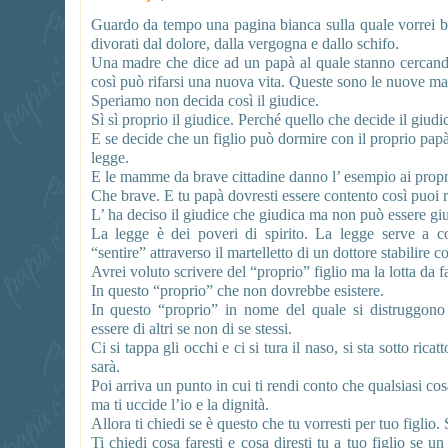
Guardo da tempo una pagina bianca sulla quale vorrei but
divorati dal dolore, dalla vergogna e dallo schifo.
Una madre che dice ad un papà al quale stanno cercando d
così può rifarsi una nuova vita. Queste sono le nuove 
Speriamo non decida così il giudice.
Sì sì proprio il giudice. Perché quello che decide il giudic
E se decide che un figlio può dormire con il proprio papà
legge.
E le mamme da brave cittadine danno l’ esempio ai propri
Che brave. E tu papà dovresti essere contento così puoi
L’ ha deciso il giudice che giudica ma non può essere giu
La legge è dei poveri di spirito. La legge serve a 
“sentire” attraverso il martelletto di un dottore stabilire co
Avrei voluto scrivere del “proprio” figlio ma la lotta da fa
In questo “proprio” che non dovrebbe esistere.
In questo “proprio” in nome del quale si distruggono
essere di altri se non di se stessi.
Ci si tappa gli occhi e ci si tura il naso, si sta sotto ricat
sarà.
Poi arriva un punto in cui ti rendi conto che qualsiasi cos
ma ti uccide l’io e la dignità.
Allora ti chiedi se è questo che tu vorresti per tuo figlio.
Ti chiedi cosa faresti e cosa diresti tu a tuo figlio se u