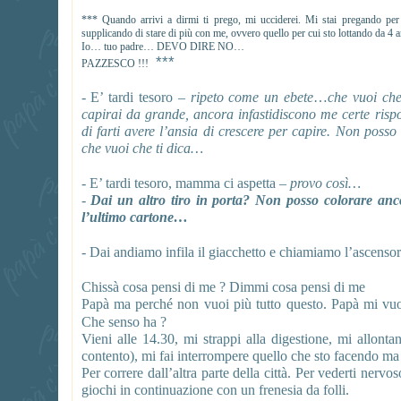
*** Quando arrivi a dirmi ti prego, mi ucciderei. Mi stai pregando per
supplicando di stare di più con me, ovvero quello per cui sto lottando da 4 a
Io…
tuo padre…
DEVO DIRE NO…
***
PAZZESCO !!!
- E’ tardi tesoro –
ripeto come un ebete
…
che vuoi che
capirai da grande, ancora infastidiscono me certe risp
di farti avere l’ansia di crescere per capire. Non poss
che vuoi che ti dica…
-
E’ tardi tesoro, mamma ci aspetta –
provo così…
-
Dai un altro tiro in porta? Non posso colorare an
l’ultimo cartone…
- Dai andiamo infila il giacchetto e chiamiamo l’ascen
Chissà cosa pensi di me ? Dimmi cosa pensi di me
Papà ma perché non vuoi più tutto questo. Papà mi vuoi
Che senso ha ?
Vieni alle 14.30, mi strappi alla digestione, mi allonta
contento), mi fai interrompere quello che sto facendo ma 
Per correre dall’altra parte della città. Per vederti ner
giochi in continuazione con un frenesia da folli.