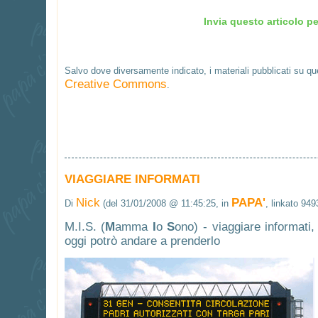
Invia questo articolo pe
Salvo dove diversamente indicato, i materiali pubblicati su q
Creative Commons
.
VIAGGIARE INFORMATI
Nick
PAPA'
Di
(del 31/01/2008 @ 11:45:25, in
, linkato 949
M.I.S. (
M
amma
I
o
S
ono) - viaggiare informat
oggi potrò andare a prenderlo