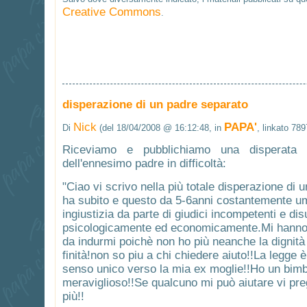
Creative Commons
.
disperazione di un padre separato
Nick
PAPA'
Di
(del 18/04/2008 @ 16:12:48, in
, linkato 789
Riceviamo e pubblichiamo una disperata r
dell'ennesimo padre in difficoltà:
"Ciao vi scrivo nella più totale disperazione di
ha subito e questo da 5-6anni costantemente umi
ingiustizia da parte di giudici incompetenti e di
psicologicamente ed economicamente.Mi hanno r
da indurmi poichè non ho più neanche la dignità d
finità!non so piu a chi chiedere aiuto!!La legge 
senso unico verso la mia ex moglie!!Ho un bim
meraviglioso!!Se qualcuno mi può aiutare vi pre
più!!