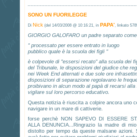
SONO UN FUORILEGGE
Nick
PAPA'
Di
(del 14/03/2008 @ 10:16:21, in
, linkato 578
GIORGIO GALOFARO un padre separato come t
" processato per essere entrato in luogo
pubblico quale è la scuola dei figli "
è colpevole di "essersi recato" alla scuola dei f
del Tribunale, le disposizioni del giudice che re
nei Week End alternati e due sole ore infrasetti
disposizioni di separazione regolavano le freq
proibivano in alcun modo al papà di recarsi alla s
vigilare sul loro percorso educativo.
Questa notizia è riuscita a colpire ancora uno
navigare in un mare di cattiverie.
forse perchè NON SAPEVO DI ESSERE ST
ALLA DENUNCIA...Ringrazio la madre di mio f
distolto per tempo da queste malsane azioni