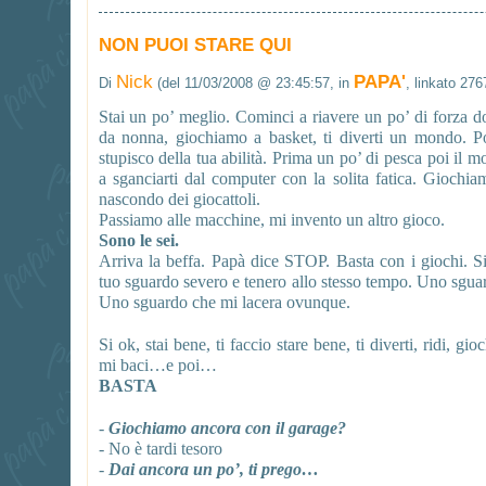
NON PUOI STARE QUI
Nick
PAPA'
Di
(del 11/03/2008 @ 23:45:57, in
, linkato 276
Stai un po’ meglio. Cominci a riavere un po’ di forza d
da nonna, giochiamo a basket, ti diverti un mondo. P
stupisco della tua abilità. Prima un po’ di pesca poi il
a sganciarti dal computer con la solita fatica. Giochiamo
nascondo dei giocattoli.
Passiamo alle macchine, mi invento un altro gioco.
Sono le sei.
Arriva la beffa. Papà dice STOP. Basta con i giochi. S
tuo sguardo severo e tenero allo stesso tempo. Uno sgua
Uno sguardo che mi lacera ovunque.
Si ok, stai bene, ti faccio stare bene, ti diverti, ridi, gioc
mi baci…e poi…
BASTA
-
Giochiamo ancora con il garage?
- No è tardi tesoro
-
Dai ancora un po’, ti prego…