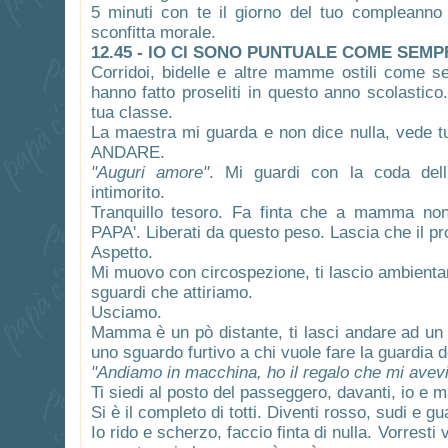
5 minuti con te il giorno del tuo compleann
sconfitta morale.
12.45 - IO CI SONO PUNTUALE COME SEMP
Corridoi, bidelle e altre mamme ostili come 
hanno fatto proseliti in questo anno scolastico
tua classe.
La maestra mi guarda e non dice nulla, vede t
ANDARE.
"Auguri amore"
. Mi guardi con la coda dell
intimorito.
Tranquillo tesoro. Fa finta che a mamma non 
PAPA'. Liberati da questo peso. Lascia che il pr
Aspetto.
Mi muovo con circospezione, ti lascio ambientare
sguardi che attiriamo.
Usciamo.
Mamma è un pò distante, ti lasci andare ad un 
uno sguardo furtivo a chi vuole fare la guardia d
"Andiamo in macchina, ho il regalo che mi avevi
Ti siedi al posto del passeggero, davanti, io e m
Si è il completo di totti. Diventi rosso, sudi e 
Io rido e scherzo, faccio finta di nulla. Vorresti 