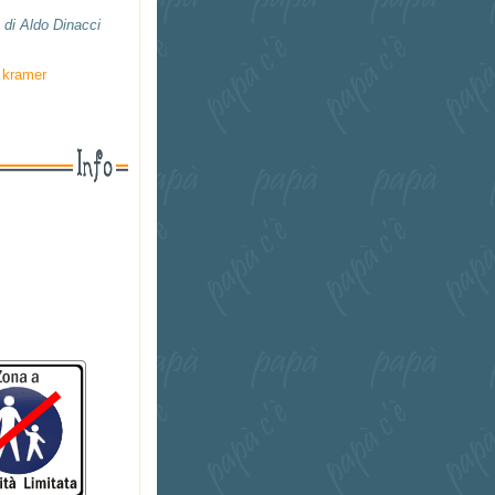
e
di Aldo Dinacci
 kramer