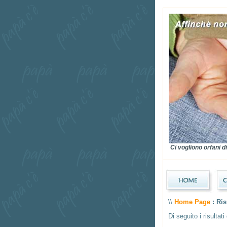
Ci vogliono orfani di 
\\
Home Page
: Ris
Di seguito i risultat