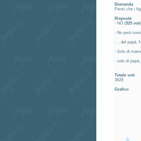
Domanda
Pensi che i fig
Risposte
- NO
(
525 voti
- No però sono
- ...del papà,
- Solo di mamm
- solo di papà
Totale voti
3828
Grafico