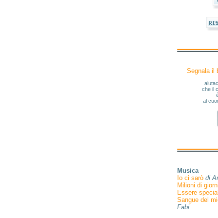
Segnala il
aiutac
che il 
al cu
Musica
Io ci sarò
di A
Milioni di giorn
Essere specia
Sangue del m
Fabi