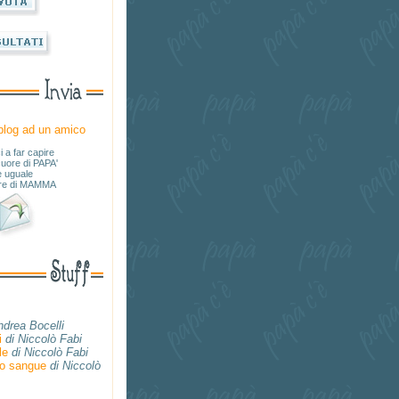
 blog ad un amico
i a far capire
cuore di PAPA'
è uguale
ore di MAMMA
ndrea Bocelli
i
di Niccolò Fabi
le
di Niccolò Fabi
io sangue
di Niccolò