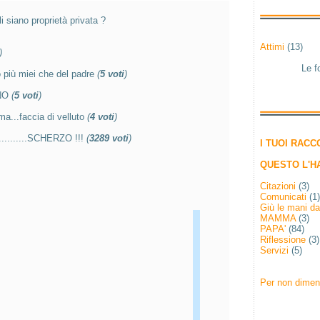
li siano proprietà privata ?
Attimi
(13)
)
Le f
 più miei che del padre
(
5 voti
)
 NO
(
5 voti
)
a...faccia di velluto
(
4 voti
)
...........SCHERZO !!!
(
3289 voti
)
I TUOI RACC
QUESTO L'HA
Citazioni
(3)
Comunicati
(1)
Giù le mani da
MAMMA
(3)
PAPA'
(84)
Riflessione
(3)
Servizi
(5)
Per non dimen