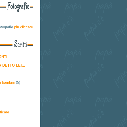
otografie
più cliccate
ONTI
 DETTO LEI...
i bambini
(5)
ticare