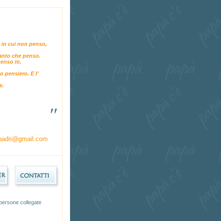
 in cui non penso,
anto che penso.
enso te.
o pensiero. E l’
e.
"
padri@gmail.com
persone collegate