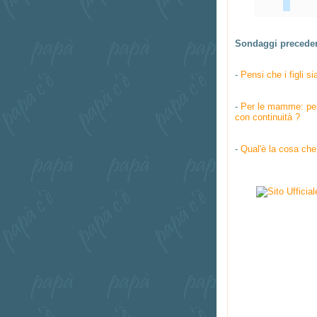
Sondaggi preceden
-
Pensi che i figli si
-
Per le mamme: pens
con continuità ?
-
Qual'è la cosa che 