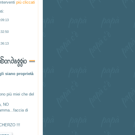
interventi
più cliccati
ti:
:09:13
:32:50
:36:13
gli siano proprietà
no più miei che del
à, NO
mma...faccia di
.SCHERZO !!!