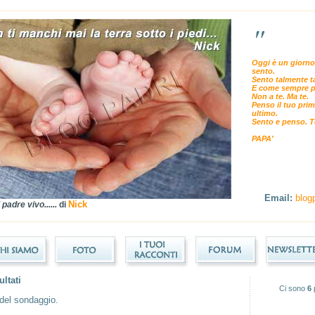
"
Oggi è un giorno
sento.
Sento talmente t
E come sempre p
Non a te. Ma te.
Penso il tuo prim
ultimo.
Sento e penso. T
PAPA'
Email:
blog
Nick
padre vivo......
di
ultati
Ci sono
6
i del sondaggio.