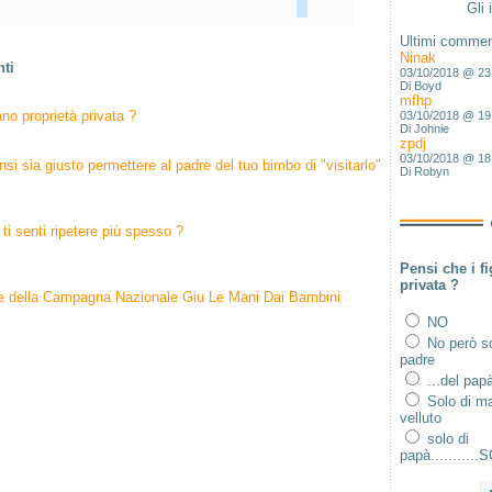
Gli 
Ultimi commen
Ninak
ti
03/10/2018 @ 23
Di Boyd
mfhp
ano proprietà privata ?
03/10/2018 @ 19
Di Johnie
zpdj
03/10/2018 @ 18
i sia giusto permettere al padre del tuo bimbo di "visitarlo"
Di Robyn
ti senti ripetere più spesso ?
Pensi che i fi
privata ?
NO
No però so
padre
...del pap
Solo di ma
velluto
solo di
papà..........